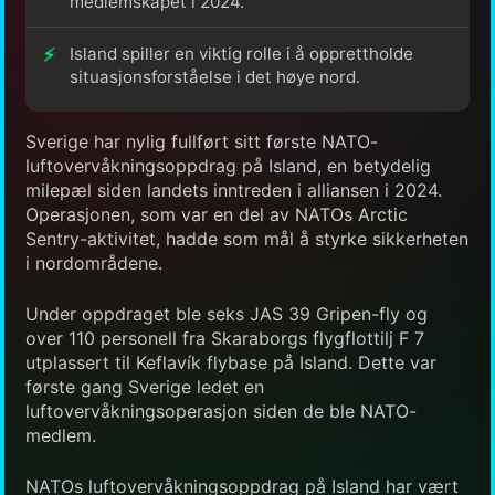
medlemskapet i 2024.
Island spiller en viktig rolle i å opprettholde
situasjonsforståelse i det høye nord.
Sverige har nylig fullført sitt første NATO-
luftovervåkningsoppdrag på Island, en betydelig
milepæl siden landets inntreden i alliansen i 2024.
Operasjonen, som var en del av NATOs Arctic
Sentry-aktivitet, hadde som mål å styrke sikkerheten
i nordområdene.
Under oppdraget ble seks JAS 39 Gripen-fly og
over 110 personell fra Skaraborgs flygflottilj F 7
utplassert til Keflavík flybase på Island. Dette var
første gang Sverige ledet en
luftovervåkningsoperasjon siden de ble NATO-
medlem.
NATOs luftovervåkningsoppdrag på Island har vært