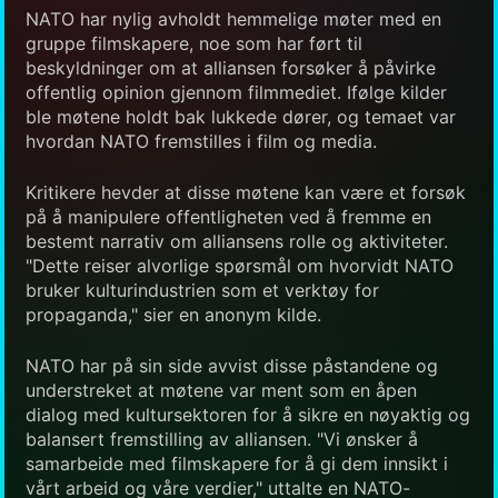
NATO har nylig avholdt hemmelige møter med en
gruppe filmskapere, noe som har ført til
beskyldninger om at alliansen forsøker å påvirke
offentlig opinion gjennom filmmediet. Ifølge kilder
ble møtene holdt bak lukkede dører, og temaet var
hvordan NATO fremstilles i film og media.
Kritikere hevder at disse møtene kan være et forsøk
på å manipulere offentligheten ved å fremme en
bestemt narrativ om alliansens rolle og aktiviteter.
"Dette reiser alvorlige spørsmål om hvorvidt NATO
bruker kulturindustrien som et verktøy for
propaganda," sier en anonym kilde.
NATO har på sin side avvist disse påstandene og
understreket at møtene var ment som en åpen
dialog med kultursektoren for å sikre en nøyaktig og
balansert fremstilling av alliansen. "Vi ønsker å
samarbeide med filmskapere for å gi dem innsikt i
vårt arbeid og våre verdier," uttalte en NATO-