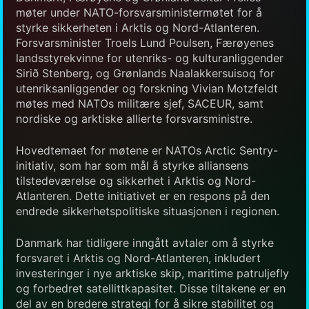
møter under NATO-forsvarsministermøtet for å
styrke sikkerheten i Arktis og Nord-Atlanteren.
Forsvarsminister Troels Lund Poulsen, Færøyenes
landsstyrekvinne for utenriks- og kulturanliggender
Sirið Stenberg, og Grønlands Naalakkersuisoq for
utenriksanliggender og forskning Vivian Motzfeldt
møtes med NATOs militære sjef, SACEUR, samt
nordiske og arktiske allierte forsvarsministre.
Hovedtemaet for møtene er NATOs Arctic Sentry-
initiativ, som har som mål å styrke alliansens
tilstedeværelse og sikkerhet i Arktis og Nord-
Atlanteren. Dette initiativet er en respons på den
endrede sikkerhetspolitiske situasjonen i regionen.
Danmark har tidligere inngått avtaler om å styrke
forsvaret i Arktis og Nord-Atlanteren, inkludert
investeringer i nye arktiske skip, maritime patruljefly
og forbedret satellittkapasitet. Disse tiltakene er en
del av en bredere strategi for å sikre stabilitet og