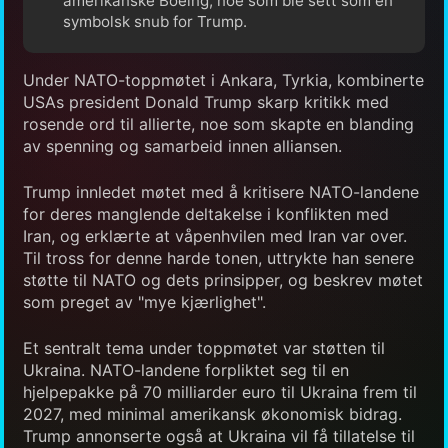
amerikanske Boeing, noe som ble sett som en
symbolsk snub for Trump.
Under NATO-toppmøtet i Ankara, Tyrkia, kombinerte
USAs president Donald Trump skarp kritikk med
rosende ord til allierte, noe som skapte en blanding
av spenning og samarbeid innen alliansen.
Trump innledet møtet med å kritisere NATO-landene
for deres manglende deltakelse i konflikten med
Iran, og erklærte at våpenhvilen med Iran var over.
Til tross for denne harde tonen, uttrykte han senere
støtte til NATO og dets prinsipper, og beskrev møtet
som preget av "mye kjærlighet".
Et sentralt tema under toppmøtet var støtten til
Ukraina. NATO-landene forpliktet seg til en
hjelpepakke på 70 milliarder euro til Ukraina frem til
2027, med minimal amerikansk økonomisk bidrag.
Trump annonserte også at Ukraina vil få tillatelse til