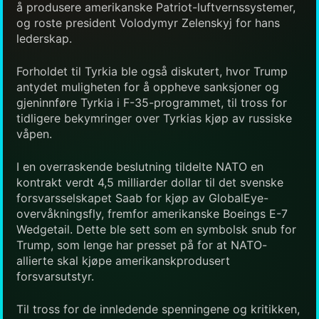
å produsere amerikanske Patriot-luftvernssystemer,
og roste president Volodymyr Zelenskyj for hans
lederskap.
Forholdet til Tyrkia ble også diskutert, hvor Trump
antydet muligheten for å oppheve sanksjoner og
gjeninnføre Tyrkia i F-35-programmet, til tross for
tidligere bekymringer over Tyrkias kjøp av russiske
våpen.
I en overraskende beslutning tildelte NATO en
kontrakt verdt 4,5 milliarder dollar til det svenske
forsvarsselskapet Saab for kjøp av GlobalEye-
overvåkningsfly, fremfor amerikanske Boeings E-7
Wedgetail. Dette ble sett som en symbolsk snub for
Trump, som lenge har presset på for at NATO-
allierte skal kjøpe amerikanskprodusert
forsvarsutstyr.
Til tross for de innledende spenningene og kritikken,