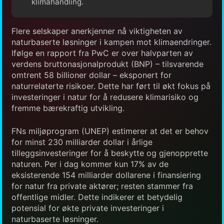
klimahandling.
Flere selskaper anerkjenner nå viktigheten av
naturbaserte løsninger i kampen mot klimaendringer.
Ifølge en rapport fra PwC er over halvparten av
verdens bruttonasjonalprodukt (BNP) – tilsvarende
omtrent 58 billioner dollar – eksponert for
naturrelaterte risikoer. Dette har ført til økt fokus på
investeringer i natur for å redusere klimarisiko og
fremme bærekraftig utvikling.
FNs miljøprogram (UNEP) estimerer at det er behov
for minst 230 milliarder dollar i årlige
tilleggsinvesteringer for å beskytte og gjenopprette
naturen. Per i dag kommer kun 17% av de
eksisterende 154 milliarder dollarene i finansiering
for natur fra private aktører; resten stammer fra
offentlige midler. Dette indikerer et betydelig
potensial for økte private investeringer i
naturbaserte løsninger.