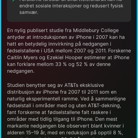
endret sosiale interaksjoner og redusert fysisk
samvær.
En nylig publisert studie fra Middlebury College
antyder at introduksjonen av iPhone i 2007 kan ha
hatt en betydelig innvirkning på nedgangen i
fødselstallene i USA mellom 2007 og 2011. Forskerne
Caitlin Myers og Ezekiel Hooper estimerer at iPhone
kan forklare mellom 33 % og 52 % av denne
nedgangen.
Studien benytter seg av AT&Ts eksklusive
distribusjon av iPhone fra 2007 til 2011 som en
naturlig eksperimentell ramme. Ved å sammenligne
fødselstall i områder med og uten AT&T-dekning,
fant forskerne at fødselstallene falt raskere i
områder med tidlig tilgang til iPhone. Den mest
markante nedgangen ble observert blant kvinner i
alderen 15–19 år, med en reduksjon på opptil 8 %,