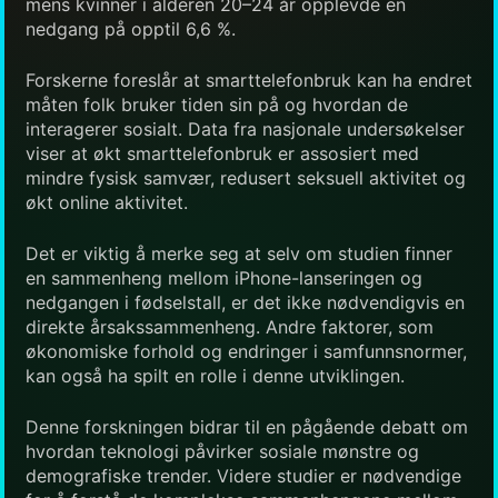
mens kvinner i alderen 20–24 år opplevde en
nedgang på opptil 6,6 %.
Forskerne foreslår at smarttelefonbruk kan ha endret
måten folk bruker tiden sin på og hvordan de
interagerer sosialt. Data fra nasjonale undersøkelser
viser at økt smarttelefonbruk er assosiert med
mindre fysisk samvær, redusert seksuell aktivitet og
økt online aktivitet.
Det er viktig å merke seg at selv om studien finner
en sammenheng mellom iPhone-lanseringen og
nedgangen i fødselstall, er det ikke nødvendigvis en
direkte årsakssammenheng. Andre faktorer, som
økonomiske forhold og endringer i samfunnsnormer,
kan også ha spilt en rolle i denne utviklingen.
Denne forskningen bidrar til en pågående debatt om
hvordan teknologi påvirker sosiale mønstre og
demografiske trender. Videre studier er nødvendige