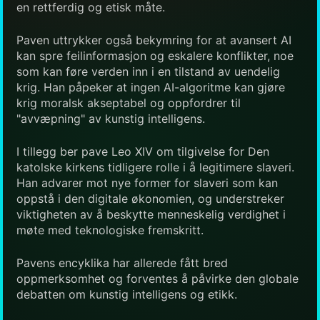
en rettferdig og etisk måte.
Paven uttrykker også bekymring for at avansert AI
kan spre feilinformasjon og eskalere konflikter, noe
som kan føre verden inn i en tilstand av uendelig
krig. Han påpeker at ingen AI-algoritme kan gjøre
krig moralsk akseptabel og oppfordrer til
"avvæpning" av kunstig intelligens.
I tillegg ber pave Leo XIV om tilgivelse for Den
katolske kirkens tidligere rolle i å legitimere slaveri.
Han advarer mot nye former for slaveri som kan
oppstå i den digitale økonomien, og understreker
viktigheten av å beskytte menneskelig verdighet i
møte med teknologiske fremskritt.
Pavens encyklika har allerede fått bred
oppmerksomhet og forventes å påvirke den globale
debatten om kunstig intelligens og etikk.