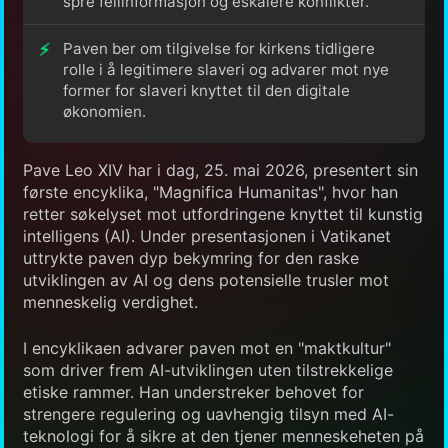
spre feilinformasjon og eskalere konflikter.
Paven ber om tilgivelse for kirkens tidligere
rolle i å legitimere slaveri og advarer mot nye
former for slaveri knyttet til den digitale
økonomien.
Pave Leo XIV har i dag, 25. mai 2026, presentert sin
første encyklika, "Magnifica Humanitas", hvor han
retter søkelyset mot utfordringene knyttet til kunstig
intelligens (AI). Under presentasjonen i Vatikanet
uttrykte paven dyp bekymring for den raske
utviklingen av AI og dens potensielle trusler mot
menneskelig verdighet.
I encyklikaen advarer paven mot en "maktkultur"
som driver frem AI-utviklingen uten tilstrekkelige
etiske rammer. Han understreker behovet for
strengere regulering og uavhengig tilsyn med AI-
teknologi for å sikre at den tjener menneskeheten på