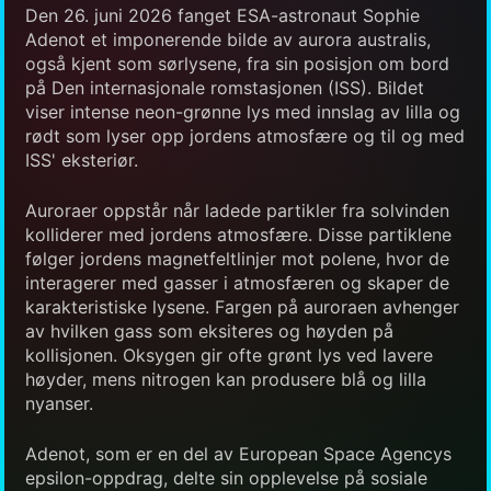
Den 26. juni 2026 fanget ESA-astronaut Sophie
Adenot et imponerende bilde av aurora australis,
også kjent som sørlysene, fra sin posisjon om bord
på Den internasjonale romstasjonen (ISS). Bildet
viser intense neon-grønne lys med innslag av lilla og
rødt som lyser opp jordens atmosfære og til og med
ISS' eksteriør.
Auroraer oppstår når ladede partikler fra solvinden
kolliderer med jordens atmosfære. Disse partiklene
følger jordens magnetfeltlinjer mot polene, hvor de
interagerer med gasser i atmosfæren og skaper de
karakteristiske lysene. Fargen på auroraen avhenger
av hvilken gass som eksiteres og høyden på
kollisjonen. Oksygen gir ofte grønt lys ved lavere
høyder, mens nitrogen kan produsere blå og lilla
nyanser.
Adenot, som er en del av European Space Agencys
epsilon-oppdrag, delte sin opplevelse på sosiale