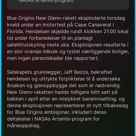
NASAs Artemis-program.
Blue Origins New Glenn-rakett eksploderte torsdag
kveld under en motortest på Cape Canaveral i
Florida. Hendelsen skjedde rundt klokken 21:00 lokal
tid under forberedelser til en planlagt
satellittutskyting neste uke. Eksplosjonen resulterte i
en stor oransje ildkule og rystet nærliggende boliger,
men ingen personskader ble rapportert.
Selskapets grunnlegger, Jeff Bezos, bekreftet
hendelsen og uttrykte forpliktelse til å undersøke
årsaken og gjenoppbygge det som er nødvendig.
New Glenn-raketten hadde tidligere blitt satt på
bakken i april etter en mislykket baneinnsetting, og
denne eksplosjonen representerer et nytt tilbakeslag
for Blue Origins ambisjoner, inkludert deres
deltakelse i NASAs Artemis-program for
måneoppdrag.