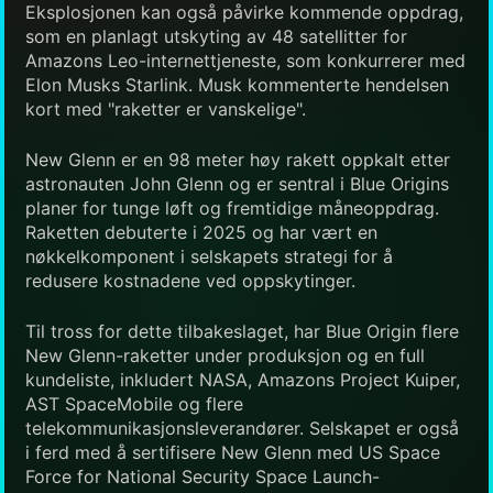
Eksplosjonen kan også påvirke kommende oppdrag,
som en planlagt utskyting av 48 satellitter for
Amazons Leo-internettjeneste, som konkurrerer med
Elon Musks Starlink. Musk kommenterte hendelsen
kort med "raketter er vanskelige".
New Glenn er en 98 meter høy rakett oppkalt etter
astronauten John Glenn og er sentral i Blue Origins
planer for tunge løft og fremtidige måneoppdrag.
Raketten debuterte i 2025 og har vært en
nøkkelkomponent i selskapets strategi for å
redusere kostnadene ved oppskytinger.
Til tross for dette tilbakeslaget, har Blue Origin flere
New Glenn-raketter under produksjon og en full
kundeliste, inkludert NASA, Amazons Project Kuiper,
AST SpaceMobile og flere
telekommunikasjonsleverandører. Selskapet er også
i ferd med å sertifisere New Glenn med US Space
Force for National Security Space Launch-