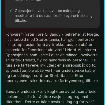
Operasjonen varte i over en måned og
resulterte i at de russiske fartøyene trakk seg
tilbake.
Forsvarsminister Tore O. Sandvik bekrefter at Norge,
i samarbeid med Storbritannia, har gjennomført en
militæroperasjon for å avskrekke russiske ubåter
mistenkt for "ondsinnet aktivitet" i Nord-Atlanteren.
Operasjonen, som varte i over en måned, involverte
en britisk fregatt, fly og hundrevis av personell. De
russiske fartøyene, inkludert en angrepsubåt og to
spionubåter, ble observert nær undersjøiske kabler
og rørledninger nord for Storbritannia. Etter
operasjonen trakk de russiske fartøyene seg tilbake.
Sandvik understreker viktigheten av tett samarbeid
mellom allierte for å sikre nasjonal og regional
sikkerhet. "Dette er både avskrekking og forsvar,"