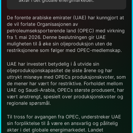
aktør i det globale energimarkedet.
De forente arabiske emirater (UAE) har kunngjort at
de vil forlate Organisasjonen av
petroleumseksporterende land (OPEC) med virkning
fra 1. mai 2026. Denne beslutningen gir UAE
muligheten til å øke sin oljeproduksjon uten de
restriksjonene som følger med OPEC-medlemskap.
UAE har investert betydelig i å utvide sin
oljeproduksjonskapasitet de siste årene og har
uttrykt misnøye med OPECs produksjonskvoter, som
de mener har vært for restriktive. Forholdet mellom
UAE og Saudi-Arabia, OPECs største produsent, har
vært anstrengt, spesielt over produksjonskvoter og
regionale spørsmål.
Til tross for avgangen fra OPEC, understreker UAE
sin forpliktelse til å være en ansvarlig og pålitelig
aktør i det globale energimarkedet. Landet