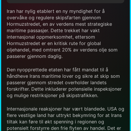
Iran har nylig etablert en ny myndighet for å
overvåke og regulere skipsfarten gjennom
Hormuzstredet, en av verdens mest strategiske
maritime passasjer. Dette trekket har vakt
internasjonal oppmerksomhet, ettersom
Hormuzstredet er en kritisk rute for global
oljehandel, med omtrent 20% av verdens olje som
passerer gjennom daglig.
Den nyopprettede etaten har fått mandat til å
håndheve Irans maritime lover og sikre at skip som
passerer gjennom stredet overholder landets
forskrifter. Dette inkluderer potensielle inspeksjoner
og mulige restriksjoner på skipstrafikken.
Internasjonale reaksjoner har vært blandede. USA og
flere vestlige land har uttrykt bekymring for at Irans
tiltak kan føre til økt spenning i regionen og
potensielt forstyrre den frie flyten av handel. Det er