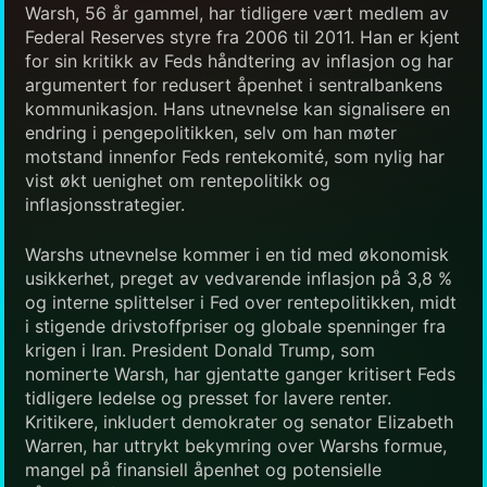
Warsh, 56 år gammel, har tidligere vært medlem av
Federal Reserves styre fra 2006 til 2011. Han er kjent
for sin kritikk av Feds håndtering av inflasjon og har
argumentert for redusert åpenhet i sentralbankens
kommunikasjon. Hans utnevnelse kan signalisere en
endring i pengepolitikken, selv om han møter
motstand innenfor Feds rentekomité, som nylig har
vist økt uenighet om rentepolitikk og
inflasjonsstrategier.
Warshs utnevnelse kommer i en tid med økonomisk
usikkerhet, preget av vedvarende inflasjon på 3,8 %
og interne splittelser i Fed over rentepolitikken, midt
i stigende drivstoffpriser og globale spenninger fra
krigen i Iran. President Donald Trump, som
nominerte Warsh, har gjentatte ganger kritisert Feds
tidligere ledelse og presset for lavere renter.
Kritikere, inkludert demokrater og senator Elizabeth
Warren, har uttrykt bekymring over Warshs formue,
mangel på finansiell åpenhet og potensielle