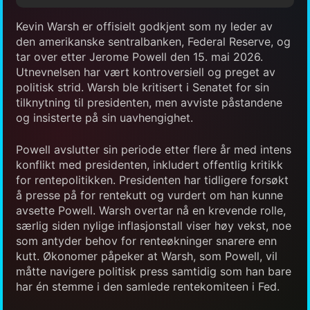
Kevin Warsh er offisielt godkjent som ny leder av
den amerikanske sentralbanken, Federal Reserve, og
tar over etter Jerome Powell den 15. mai 2026.
Utnevnelsen har vært kontroversiell og preget av
politisk strid. Warsh ble kritisert i Senatet for sin
tilknytning til presidenten, men avviste påstandene
og insisterte på sin uavhengighet.
Powell avslutter sin periode etter flere år med intens
konflikt med presidenten, inkludert offentlig kritikk
for rentepolitikken. Presidenten har tidligere forsøkt
å presse på for rentekutt og vurdert om han kunne
avsette Powell. Warsh overtar nå en krevende rolle,
særlig siden nylige inflasjonstall viser høy vekst, noe
som antyder behov for renteøkninger snarere enn
kutt. Økonomer påpeker at Warsh, som Powell, vil
måtte navigere politisk press samtidig som han bare
har én stemme i den samlede rentekomiteen i Fed.