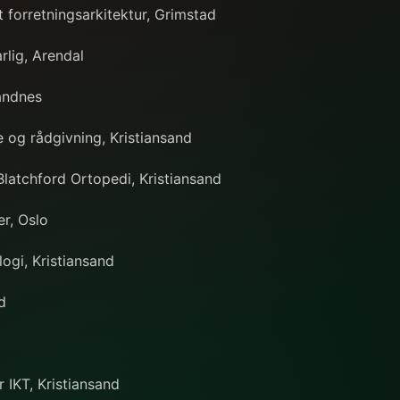
 forretningsarkitektur, Grimstad
rlig, Arendal
Sandnes
e og rådgivning, Kristiansand
Blatchford Ortopedi, Kristiansand
er, Oslo
ogi, Kristiansand
d
d
 IKT, Kristiansand