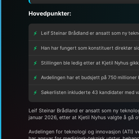
Hovedpunkter:
Leif Steinar Brådland er ansatt som ny tekn
Han har fungert som konstituert direktør si
Stillingen ble ledig etter at Kjetil Nyhus gikk
Avdelingen har et budsjett på 750 millioner 
Søkerlisten inkluderte 43 kandidater med var
Leif Steinar Brådland er ansatt som ny teknolo
januar 2026, etter at Kjetil Nyhus valgte å gå ov
Avdelingen for teknologi og innovasjon (ATI) v
har ansvar for medisinsk-teknisk utstyr, behan