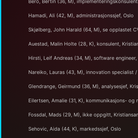
Bero, Bertin (36, M), implementeringskonsulent
Hamadi, Ali (42, M), administrasjonssjef, Oslo
Skjølberg, John Harald (64, M), se opplastet C
Auestad, Malin Holte (28, K), konsulent, Kristi
Hirsti, Leif Andreas (34, M), software engineer,
Nareiko, Lauras (43, M), innovation specialist /
Glendrange, Geirmund (36, M), analysesjef, Kri
Eilertsen, Amalie (31, K), kommunikasjons- og 
Fossdal, Mads (29, M), ikke oppgitt, Kristiansa
Sehovic, Aida (44, K), markedssjef, Oslo