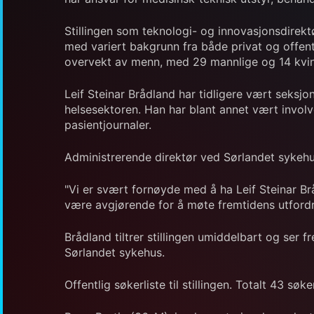
Stillingen som teknologi- og innovasjonsdirektør
med variert bakgrunn fra både privat og offent
overvekt av menn, med 29 mannlige og 14 kvin
Leif Steinar Brådland har tidligere vært seksjo
helsesektoren. Han har blant annet vært involver
pasientjournaler.
Administrerende direktør ved Sørlandet sykehus
"Vi er svært fornøyde med å ha Leif Steinar B
være avgjørende for å møte fremtidens utfordrin
Brådland tiltrer stillingen umiddelbart og ser 
Sørlandet sykehus.
Offentlig søkerliste til stillingen. Totalt 43 sø