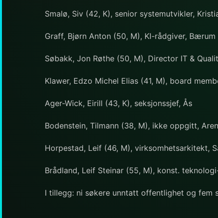
Smalø, Siv (42, K), senior systemutvikler, Krist
Graff, Bjørn Anton (50, M), KI-rådgiver, Bærum
Søbakk, Jon Røthe (50, M), Director IT & Quali
Klawer, Edzo Michel Elias (41, M), board memb
Ager-Wick, Eirill (43, K), seksjonssjef, Ås
Bodenstein, Tilmann (38, M), ikke oppgitt, Are
Horpestad, Leif (46, M), virksomhetsarkitekt, 
Brådland, Leif Steinar (55, M), konst. teknolog
I tillegg: ni søkere unntatt offentlighet og fem