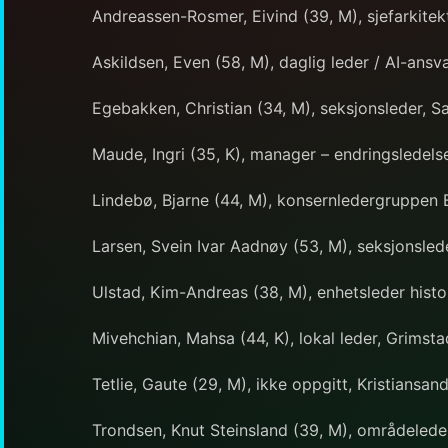
Andreassen-Rosmer, Eivind (39, M), sjefarkitekt
Askildsen, Even (58, M), daglig leder / AI-ansva
Egebakken, Christian (34, M), seksjonsleder, 
Maude, Ingri (35, K), manager – endringsledels
Lindebø, Bjarne (44, M), konsernledergruppen 
Larsen, Svein Ivar Aadnøy (53, M), seksjonsled
Ulstad, Kim-Andreas (38, M), enhetsleder histol
Mivehchian, Mahsa (44, K), lokal leder, Grimsta
Tetlie, Gaute (29, M), ikke oppgitt, Kristiansan
Trondsen, Knut Steinsland (39, M), områdeleder