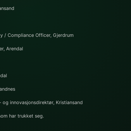
iansand
ty / Compliance Officer, Gjerdrum
er, Arendal
ndal
Sandnes
i- og innovasjonsdirektør, Kristiansand
 som har trukket seg.