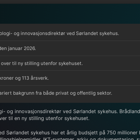
ologi- og innovasjonsdirektør ved Sørlandet sykehus.
den januar 2026.
 over til ny stilling utenfor sykehuset.
kroner og 113 årsverk.
iert bakgrunn fra både privat og offentlig sektor.
gi- og innovasjonsdirektør ved Sørlandet sykehus. Brådland
er til en ny stilling utenfor sykehuset.
ed Sørlandet sykehus har et årlig budsjett på 750 millioner
dlingshjelpemidler, IKT-systemer, arkiv og dokumentasjon, 