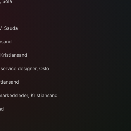
, Sola
V, Sauda
ansand
 Kristiansand
 service designer, Oslo
stiansand
markedsleder, Kristiansand
nd