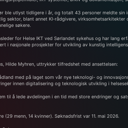
 ble utlyst tidligere i år, og totalt 43 personer meldte sin 
lig sektor, blant annet KI-rådgivere, virksomhetsarkitekter 
nelige søkere.
nsleder for Helse IKT ved Sørlandet sykehus og har lang erf
t i nasjonale prosjekter for utvikling av kunstig intelligens
, Hilde Myhren, uttrykker tilfredshet med ansettelsen:
rådland med på laget som vår nye teknologi- og innovasjons
ger innen digitalisering og teknologisk utvikling i helsese
frem til å lede avdelingen i en tid med store endringer og s
kere (29 menn, 14 kvinner). Søknadsfrist var 11. mai 2026.