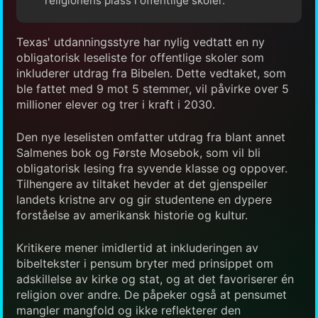
religionens plass i offentlige skoler.
Texas' utdanningsstyre har nylig vedtatt en ny
obligatorisk leseliste for offentlige skoler som
inkluderer utdrag fra Bibelen. Dette vedtaket, som
ble fattet med 9 mot 5 stemmer, vil påvirke over 5
millioner elever og trer i kraft i 2030.
Den nye leselisten omfatter utdrag fra blant annet
Salmenes bok og Første Mosebok, som vil bli
obligatorisk lesing fra syvende klasse og oppover.
Tilhengere av tiltaket hevder at det gjenspeiler
landets kristne arv og gir studentene en dypere
forståelse av amerikansk historie og kultur.
Kritikere mener imidlertid at inkluderingen av
bibeltekster i pensum bryter med prinsippet om
adskillelse av kirke og stat, og at det favoriserer én
religion over andre. De påpeker også at pensumet
mangler mangfold og ikke reflekterer den