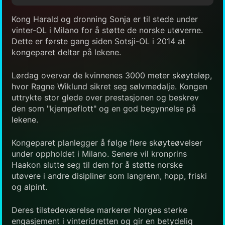
Kong Harald og dronning Sonja er til stede under
vinter-OL i Milano for å støtte de norske utøverne.
Dette er første gang siden Sotsji-OL i 2014 at
kongeparet deltar på lekene.
Lørdag overvar de kvinnenes 3000 meter skøyteløp,
hvor Ragne Wiklund sikret seg sølvmedalje. Kongen
uttrykte stor glede over prestasjonen og beskrev
den som "kjempeflott" og en god begynnelse på
lekene.
Kongeparet planlegger å følge flere skøyteøvelser
under oppholdet i Milano. Senere vil kronprins
Haakon slutte seg til dem for å støtte norske
utøvere i andre disipliner som langrenn, hopp, friski
og alpint.
Deres tilstedeværelse markerer Norges sterke
engasjement i vinteridretten og gir en betydelig