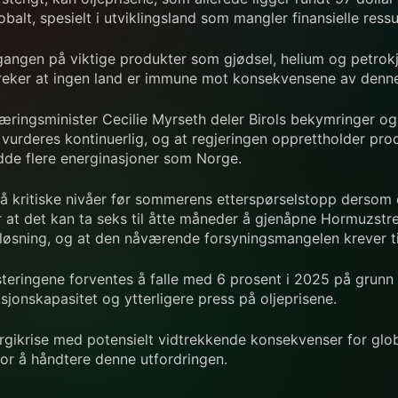
alt, spesielt i utviklingsland som mangler finansielle ressur
å tilgangen på viktige produkter som gjødsel, helium og petr
streker at ingen land er immune mot konsekvensene av denne
æringsminister Cecilie Myrseth deler Birols bekymringer og
vurderes kontinuerlig, og at regjeringen opprettholder pro
dde flere energinasjoner som Norge.
å kritiske nivåer før sommerens etterspørselstopp dersom da
r at det kan ta seks til åtte måneder å gjenåpne Hormuzstr
 løsning, og at den nåværende forsyningsmangelen krever ti
vesteringene forventes å falle med 6 prosent i 2025 på grun
ksjonskapasitet og ytterligere press på oljeprisene.
nergikrise med potensielt vidtrekkende konsekvenser for gl
 for å håndtere denne utfordringen.