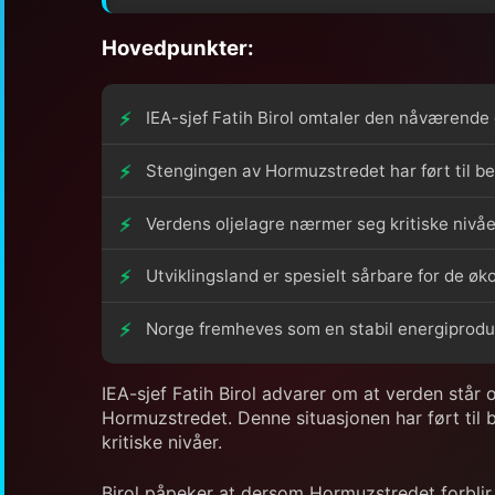
Hovedpunkter:
IEA-sjef Fatih Birol omtaler den nåværende 
Stengingen av Hormuzstredet har ført til bet
Verdens oljelagre nærmer seg kritiske nivåer
Utviklingsland er spesielt sårbare for de ø
Norge fremheves som en stabil energiprodu
IEA-sjef Fatih Birol advarer om at verden står 
Hormuzstredet. Denne situasjonen har ført til b
kritiske nivåer.
Birol påpeker at dersom Hormuzstredet forblir st