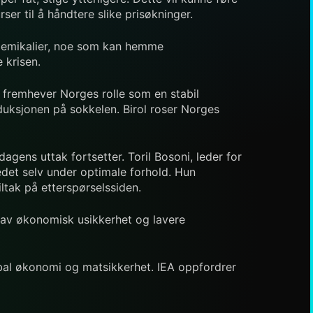
ser til å håndtere slike prisøkninger.
okjemikalier, noe som kan hemme
 krisen.
 fremhever Norges rolle som en stabil
duksjonen på sokkelen. Birol roser Norges
gens uttak fortsetter. Toril Bosoni, leder for
edet selv under optimale forhold. Hun
ltak på etterspørselssiden.
n av økonomisk usikkerhet og lavere
obal økonomi og matsikkerhet. IEA oppfordrer