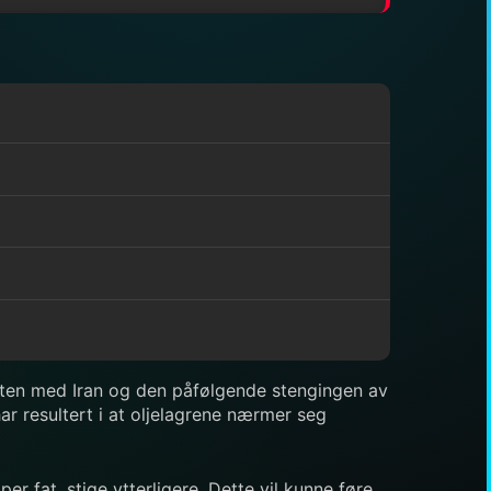
flikten med Iran og den påfølgende stengingen av
ar resultert i at oljelagrene nærmer seg
er fat, stige ytterligere. Dette vil kunne føre