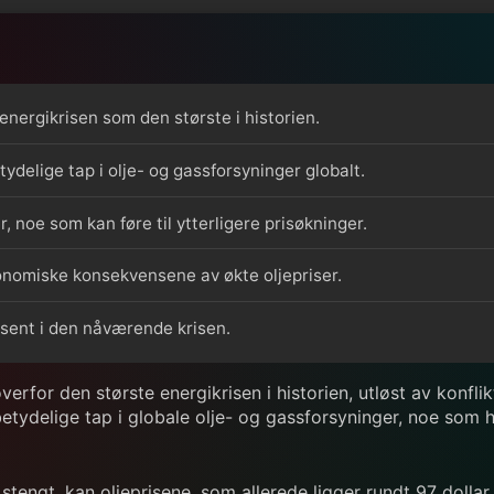
energikrisen som den største i historien.
ydelige tap i olje- og gassforsyninger globalt.
, noe som kan føre til ytterligere prisøkninger.
konomiske konsekvensene av økte oljepriser.
sent i den nåværende krisen.
overfor den største energikrisen i historien, utløst av kon
etydelige tap i globale olje- og gassforsyninger, noe som h
engt, kan oljeprisene, som allerede ligger rundt 97 dollar p