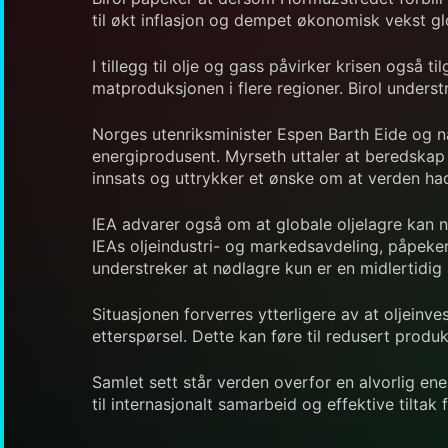
til økt inflasjon og dempet økonomisk vekst glob
I tillegg til olje og gass påvirker krisen ogs
matproduksjonen i flere regioner. Birol under
Norges utenriksminister Espen Barth Eide og n
energiprodusent. Myrseth uttaler at beredskap 
innsats og uttrykker et ønske om at verden ha
IEA advarer også om at globale oljelagre kan n
IEAs oljeindustri- og markedsavdeling, påpeke
understreker at nødlagre kun er en midlertidig
Situasjonen forverres ytterligere av at oljein
etterspørsel. Dette kan føre til redusert produ
Samlet sett står verden overfor en alvorlig e
til internasjonalt samarbeid og effektive tiltak