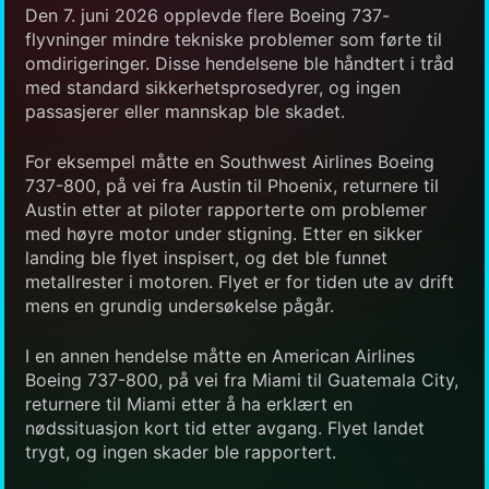
Den 7. juni 2026 opplevde flere Boeing 737-
flyvninger mindre tekniske problemer som førte til
omdirigeringer. Disse hendelsene ble håndtert i tråd
med standard sikkerhetsprosedyrer, og ingen
passasjerer eller mannskap ble skadet.
For eksempel måtte en Southwest Airlines Boeing
737-800, på vei fra Austin til Phoenix, returnere til
Austin etter at piloter rapporterte om problemer
med høyre motor under stigning. Etter en sikker
landing ble flyet inspisert, og det ble funnet
metallrester i motoren. Flyet er for tiden ute av drift
mens en grundig undersøkelse pågår.
I en annen hendelse måtte en American Airlines
Boeing 737-800, på vei fra Miami til Guatemala City,
returnere til Miami etter å ha erklært en
nødssituasjon kort tid etter avgang. Flyet landet
trygt, og ingen skader ble rapportert.