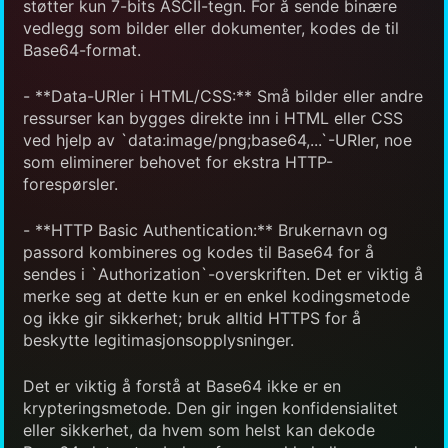
støtter kun 7-bits ASCII-tegn. For å sende binære
vedlegg som bilder eller dokumenter, kodes de til
Base64-format.
- **Data-URIer i HTML/CSS:** Små bilder eller andre
ressurser kan bygges direkte inn i HTML eller CSS
ved hjelp av `data:image/png;base64,...`-URIer, noe
som eliminerer behovet for ekstra HTTP-
forespørsler.
- **HTTP Basic Authentication:** Brukernavn og
passord kombineres og kodes til Base64 for å
sendes i `Authorization`-overskriften. Det er viktig å
merke seg at dette kun er en enkel kodingsmetode
og ikke gir sikkerhet; bruk alltid HTTPS for å
beskytte legitimasjonsopplysninger.
Det er viktig å forstå at Base64 ikke er en
krypteringsmetode. Den gir ingen konfidensialitet
eller sikkerhet, da hvem som helst kan dekode