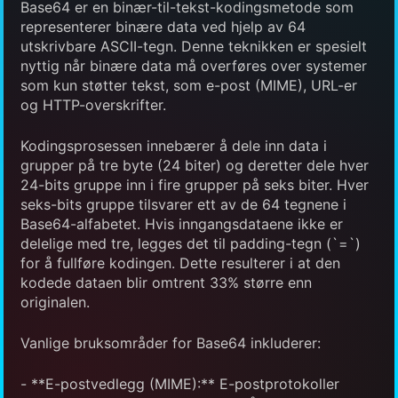
Base64 er en binær-til-tekst-kodingsmetode som
representerer binære data ved hjelp av 64
utskrivbare ASCII-tegn. Denne teknikken er spesielt
nyttig når binære data må overføres over systemer
som kun støtter tekst, som e-post (MIME), URL-er
og HTTP-overskrifter.
Kodingsprosessen innebærer å dele inn data i
grupper på tre byte (24 biter) og deretter dele hver
24-bits gruppe inn i fire grupper på seks biter. Hver
seks-bits gruppe tilsvarer ett av de 64 tegnene i
Base64-alfabetet. Hvis inngangsdataene ikke er
delelige med tre, legges det til padding-tegn (`=`)
for å fullføre kodingen. Dette resulterer i at den
kodede dataen blir omtrent 33% større enn
originalen.
Vanlige bruksområder for Base64 inkluderer:
- **E-postvedlegg (MIME):** E-postprotokoller