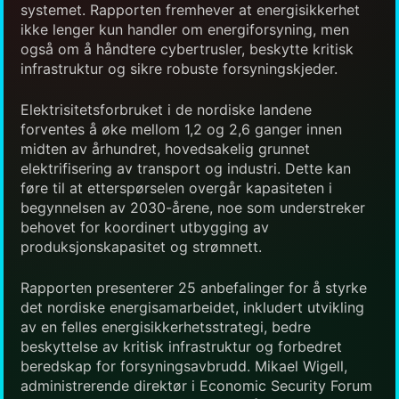
systemet. Rapporten fremhever at energisikkerhet
ikke lenger kun handler om energiforsyning, men
også om å håndtere cybertrusler, beskytte kritisk
infrastruktur og sikre robuste forsyningskjeder.
Elektrisitetsforbruket i de nordiske landene
forventes å øke mellom 1,2 og 2,6 ganger innen
midten av århundret, hovedsakelig grunnet
elektrifisering av transport og industri. Dette kan
føre til at etterspørselen overgår kapasiteten i
begynnelsen av 2030-årene, noe som understreker
behovet for koordinert utbygging av
produksjonskapasitet og strømnett.
Rapporten presenterer 25 anbefalinger for å styrke
det nordiske energisamarbeidet, inkludert utvikling
av en felles energisikkerhetsstrategi, bedre
beskyttelse av kritisk infrastruktur og forbedret
beredskap for forsyningsavbrudd. Mikael Wigell,
administrerende direktør i Economic Security Forum