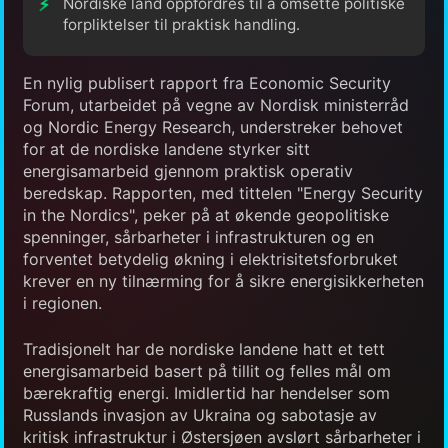
Nordiske land oppfordres til å omsette politiske
forpliktelser til praktisk handling.
En nylig publisert rapport fra Economic Security
Forum, utarbeidet på vegne av Nordisk ministerråd
og Nordic Energy Research, understreker behovet
for at de nordiske landene styrker sitt
energisamarbeid gjennom praktisk operativ
beredskap. Rapporten, med tittelen "Energy Security
in the Nordics", peker på at økende geopolitiske
spenninger, sårbarheter i infrastrukturen og en
forventet betydelig økning i elektrisitetsforbruket
krever en ny tilnærming for å sikre energisikkerheten
i regionen.
Tradisjonelt har de nordiske landene hatt et tett
energisamarbeid basert på tillit og felles mål om
bærekraftig energi. Imidlertid har hendelser som
Russlands invasjon av Ukraina og sabotasje av
kritisk infrastruktur i Østersjøen avslørt sårbarheter i