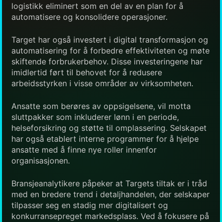
logistikk eliminert som en del av en plan for å
automatisere og konsolidere operasjoner.
Target har også investert i digital transformasjon og
automatisering for å forbedre effektiviteten og møte
skiftende forbrukerbehov. Disse investeringene har
imidlertid ført til behovet for å redusere
arbeidsstyrken i visse områder av virksomheten.
Ansatte som berøres av oppsigelsene, vil motta
sluttpakker som inkluderer lønn i en periode,
helseforsikring og støtte til omplassering. Selskapet
har også etablert interne programmer for å hjelpe
ansatte med å finne nye roller innenfor
organisasjonen.
Bransjeanalytikere påpeker at Targets tiltak er i tråd
med en bredere trend i detaljhandelen, der selskaper
tilpasser seg en stadig mer digitalisert og
konkurransepreget markedsplass. Ved å fokusere på