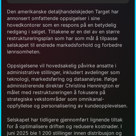
Den amerikanske detaljhandelskjeden Target har
annonsert omfattende oppsigelser i sine
hovedkontorer som en respons på en betydelig
nedgang i salget. Tiltakene er en del av en større
restruktureringsplan som har som mål å tilpasse
selskapet til endrede markedsforhold og forbedre
lønnsomheten.
Oppsigelsene vil hovedsakelig påvirke ansatte i
administrative stillinger, inkludert avdelinger som
teknologi, markedsføring og dataanalyse. Ifølge
administrerende direktør Christina Hennington er
målet med restruktureringen å fokusere på
strategiske vekstområder som omnikanal-
oppfyllelse og personalisering av kundeopplevelsen.
Selskapet har tidligere gjennomført lignende tiltak
for å optimalisere driften og redusere kostnader. I
juni 2025 ble 1 200 stillinger innen distribusjon og