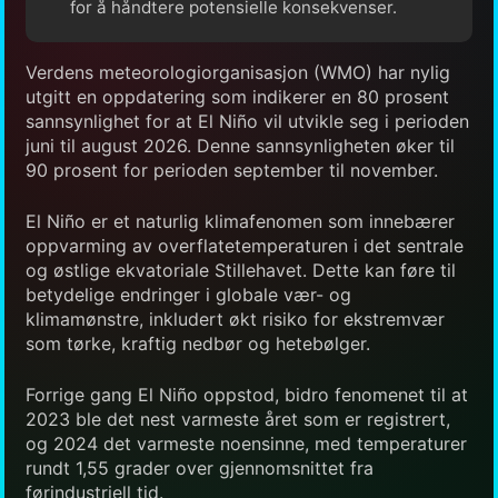
for å håndtere potensielle konsekvenser.
Verdens meteorologiorganisasjon (WMO) har nylig
utgitt en oppdatering som indikerer en 80 prosent
sannsynlighet for at El Niño vil utvikle seg i perioden
juni til august 2026. Denne sannsynligheten øker til
90 prosent for perioden september til november.
El Niño er et naturlig klimafenomen som innebærer
oppvarming av overflatetemperaturen i det sentrale
og østlige ekvatoriale Stillehavet. Dette kan føre til
betydelige endringer i globale vær- og
klimamønstre, inkludert økt risiko for ekstremvær
som tørke, kraftig nedbør og hetebølger.
Forrige gang El Niño oppstod, bidro fenomenet til at
2023 ble det nest varmeste året som er registrert,
og 2024 det varmeste noensinne, med temperaturer
rundt 1,55 grader over gjennomsnittet fra
førindustriell tid.