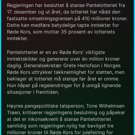
Regjeringen har besluttet å stanse Pantelotteriet fra
17. desember og ut året, da lotteriet har nådd den
fastsatte omsetningsgrensen på 410 millioner kroner.
Dette kan medføre betydelige tapte inntekter for
Røde Kors, som mottar 35 prosent av lotteriets
inntekter.
Pantelotteriet er en av Røde Kors' viktigste
inntektskilder og genererer over én million kroner
daglig. Generalsekretær Grete Herlofson i Norges
Røde Kors uttrykker takknemlighet for støtten, men
beklager at lotteriet må stenge før året er omme.
Hun håper på regelendringer for å unngå lignende
situasjoner i fremtiden.
Høyres pengepolitiske talsperson, Tone Wilhelmsen
Trøen, kritiserer regjeringens beslutning og påpeker
at det er inkonsekvent å stanse Pantelotteriet
samtidig som regjeringen nylig har bevilget tre
millioner kroner til Røde Kors for julefeiring for