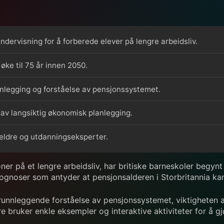
dervisning for å forberede elever på lengre arbeidsliv.
øke til 75 år innen 2050.
nlegging og forståelse av pensjonssystemet.
en av langsiktig økonomisk planlegging.
oreldre og utdanningseksperter.
ner på et lengre arbeidsliv, har britiske barneskoler begyn
gnoser som antyder at pensjonsalderen i Storbritannia kan
grunnleggende forståelse av pensjonssystemet, viktigheten
e bruker enkle eksempler og interaktive aktiviteter for å gj