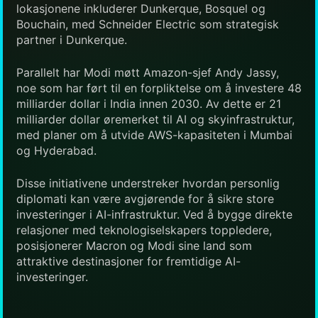
lokasjonene inkluderer Dunkerque, Bosquel og
Bouchain, med Schneider Electric som strategisk
partner i Dunkerque.
Parallelt har Modi møtt Amazon-sjef Andy Jassy,
noe som har ført til en forpliktelse om å investere 48
milliarder dollar i India innen 2030. Av dette er 21
milliarder dollar øremerket til AI og skyinfrastruktur,
med planer om å utvide AWS-kapasiteten i Mumbai
og Hyderabad.
Disse initiativene understreker hvordan personlig
diplomati kan være avgjørende for å sikre store
investeringer i AI-infrastruktur. Ved å bygge direkte
relasjoner med teknologiselskapers toppledere,
posisjonerer Macron og Modi sine land som
attraktive destinasjoner for fremtidige AI-
investeringer.