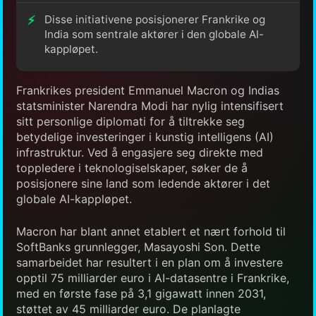
Disse initiativene posisjonerer Frankrike og
India som sentrale aktører i den globale AI-
kappløpet.
Frankrikes president Emmanuel Macron og Indias
statsminister Narendra Modi har nylig intensifisert
sitt personlige diplomati for å tiltrekke seg
betydelige investeringer i kunstig intelligens (AI)
infrastruktur. Ved å engasjere seg direkte med
toppledere i teknologiselskaper, søker de å
posisjonere sine land som ledende aktører i det
globale AI-kappløpet.
Macron har blant annet etablert et nært forhold til
SoftBanks grunnlegger, Masayoshi Son. Dette
samarbeidet har resultert i en plan om å investere
opptil 75 milliarder euro i AI-datasentre i Frankrike,
med en første fase på 3,1 gigawatt innen 2031,
støttet av 45 milliarder euro. De planlagte