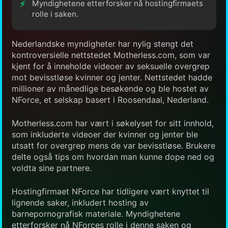
Myndighetene etterforsker nå hostingfirmaets
rolle i saken.
Nederlandske myndigheter har nylig stengt det
kontroversielle nettstedet Motherless.com, som var
kjent for å inneholde videoer av seksuelle overgrep
mot bevisstløse kvinner og jenter. Nettstedet hadde
millioner av månedlige besøkende og ble hostet av
NForce, et selskap basert i Roosendaal, Nederland.
Motherless.com har vært i søkelyset for sitt innhold,
som inkluderte videoer der kvinner og jenter ble
utsatt for overgrep mens de var bevisstløse. Brukere
delte også tips om hvordan man kunne dope ned og
voldta sine partnere.
Hostingfirmaet NForce har tidligere vært knyttet til
lignende saker, inkludert hosting av
barnepornografisk materiale. Myndighetene
etterforsker nå NForces rolle i denne saken og