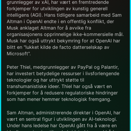
grunnlegger av xAI, har vært en fremtredende
forkjemper for utviklingen av kunstig generell
intelligens (AGI). Hans tidligere samarbeid med Sam
Altman i OpenAI endte i en offentlig konflikt, der
Musk anklaget Altman for å avvike fra
organisasjonens opprinnelige ikke-kommersielle mål.
Musk har også uttrykt bekymring for at OpenAI har
blitt en "lukket kilde de facto datterselskap av
Microsoft".
Peter Thiel, medgrunnlegger av PayPal og Palantir,
har investert betydelige ressurser i livsforlengende
teknologier og har uttrykt støtte til
transhumanistiske ideer. Thiel har også vært en
forkjemper for å redusere regulatoriske hindringer
som han mener hemmer teknologisk fremgang.
Sam Altman, administrerende direktør i OpenAI, har
vært en sentral figur i utviklingen av AI-teknologi.
Under hans ledelse har OpenAI gått fra å være en