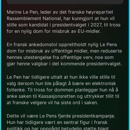
Marine Le Pen, leder av det franske høyrepartiet
Rassemblement National, har kunngjort at hun vil
stille som kandidat i presidentvalget i 2027, til tross
for en nylig dom for misbruk av EU-midler.
En fransk ankedomstol opprettholdt nylig Le Pens
dom for misbruk av offentlige midler, men reduserte
hennes utestengelse fra offentlige verv, noe som
gjør henne valgbar i det kommende presidentvalget.
Le Pen har tidligere uttalt at hun ikke ville stille til
valg dersom hun ble pålagt å bære en elektronisk
fotlenke. Til tross for dommen planlegger hun nå å
anke saken til Kassasjonsretten og uttrykker tillit til
at franske velgere vil ha siste ord i saken.
Dette vil være Le Pens fjerde presidentkampanje.
Hun har tidligere vært en sentral figur i fransk
politikk og har oppnådd betydelig støtte blant