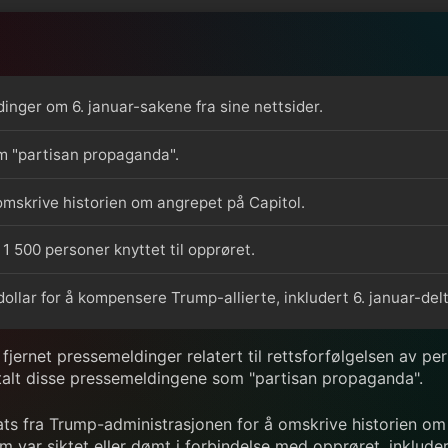
nger om 6. januar-sakene fra sine nettsider.
m "partisan propaganda".
 omskrive historien om angrepet på Capitol.
1 500 personer knyttet til opprøret.
 dollar for å kompensere Trump-allierte, inkludert 6. januar-del
jernet pressemeldinger relatert til rettsforfølgelsen av per
mtalt disse pressemeldingene som "partisan propaganda".
ts fra Trump-administrasjonen for å omskrive historien om 
var siktet eller dømt i forbindelse med opprøret, inklude