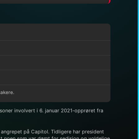
takere.
soner involvert i 6. januar 2021-opprøret fra
angrepet på Capitol. Tidligere har president
rt noen som var dømt for sedisjon og voldelige