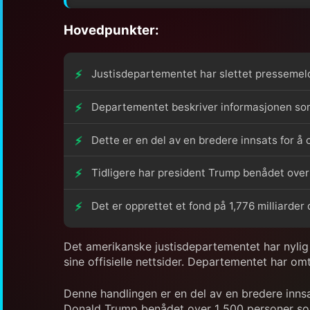
Hovedpunkter:
Justisdepartementet har slettet pressemeldi
Departementet beskriver informasjonen so
Dette er en del av en bredere innsats for å
Tidligere har president Trump benådet over 
Det er opprettet et fond på 1,776 milliarder
Det amerikanske justisdepartementet har nylig f
sine offisielle nettsider. Departementet har o
Denne handlingen er en del av en bredere innsa
Donald Trump benådet over 1 500 personer som 