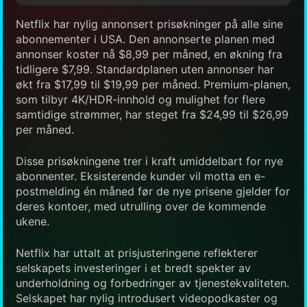
Netflix har nylig annonsert prisøkninger på alle sine
abonnementer i USA. Den annonserte planen med
annonser koster nå $8,99 per måned, en økning fra
tidligere $7,99. Standardplanen uten annonser har
økt fra $17,99 til $19,99 per måned. Premium-planen,
som tilbyr 4K/HDR-innhold og mulighet for flere
samtidige strømmer, har steget fra $24,99 til $26,99
per måned.
Disse prisøkningene trer i kraft umiddelbart for nye
abonnenter. Eksisterende kunder vil motta en e-
postmelding én måned før de nye prisene gjelder for
deres kontoer, med utrulling over de kommende
ukene.
Netflix har uttalt at prisjusteringene reflekterer
selskapets investeringer i et bredt spekter av
underholdning og forbedringer av tjenestekvaliteten.
Selskapet har nylig introdusert videopodkaster og