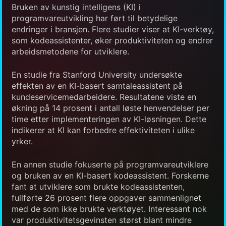
Bruken av kunstig intelligens (KI) i
programvareutvikling har ført til betydelige
endringer i bransjen. Flere studier viser at KI-verktøy,
som kodeassistenter, øker produktiviteten og endrer
arbeidsmetodene for utviklere.
En studie fra Stanford University undersøkte
effekten av en KI-basert samtaleassistent på
kundeservicemedarbeidere. Resultatene viste en
økning på 14 prosent i antall løste henvendelser per
time etter implementeringen av KI-løsningen. Dette
indikerer at KI kan forbedre effektiviteten i ulike
yrker.
En annen studie fokuserte på programvareutviklere
og bruken av en KI-basert kodeassistent. Forskerne
fant at utviklere som brukte kodeassistenten,
fullførte 26 prosent flere oppgaver sammenlignet
med de som ikke brukte verktøyet. Interessant nok
var produktivitetsgevinsten størst blant mindre