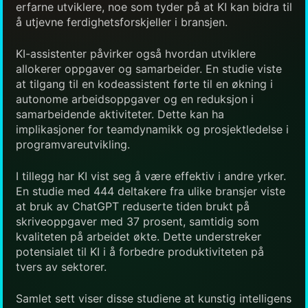
erfarne utviklere, noe som tyder på at KI kan bidra til
å utjevne ferdighetsforskjeller i bransjen.
KI-assistenter påvirker også hvordan utviklere
allokerer oppgaver og samarbeider. En studie viste
at tilgang til en kodeassistent førte til en økning i
autonome arbeidsoppgaver og en reduksjon i
samarbeidende aktiviteter. Dette kan ha
implikasjoner for teamdynamikk og prosjektledelse i
programvareutvikling.
I tillegg har KI vist seg å være effektiv i andre yrker.
En studie med 444 deltakere fra ulike bransjer viste
at bruk av ChatGPT reduserte tiden brukt på
skriveoppgaver med 37 prosent, samtidig som
kvaliteten på arbeidet økte. Dette understreker
potensialet til KI i å forbedre produktiviteten på
tvers av sektorer.
Samlet sett viser disse studiene at kunstig intelligens