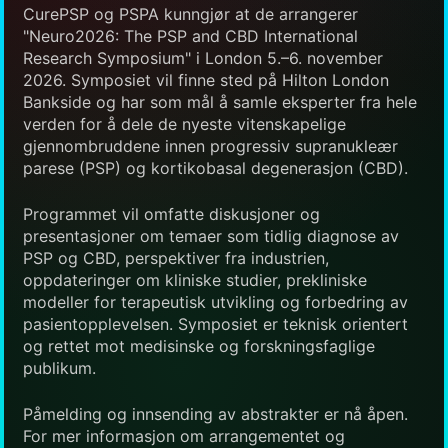
CurePSP og PSPA kunngjør at de arrangerer
"Neuro2026: The PSP and CBD International
Research Symposium" i London 5.–6. november
2026. Symposiet vil finne sted på Hilton London
Bankside og har som mål å samle eksperter fra hele
verden for å dele de nyeste vitenskapelige
gjennombruddene innen progressiv supranukleær
parese (PSP) og kortikobasal degenerasjon (CBD).
Programmet vil omfatte diskusjoner og
presentasjoner om temaer som tidlig diagnose av
PSP og CBD, perspektiver fra industrien,
oppdateringer om kliniske studier, prekliniske
modeller for terapeutisk utvikling og forbedring av
pasientopplevelsen. Symposiet er teknisk orientert
og rettet mot medisinske og forskningsfaglige
publikum.
Påmelding og innsending av abstrakter er nå åpen.
For mer informasjon om arrangementet og