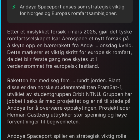
Andøya Spaceport anses som strategisk viktig
for Norges og Europas romfartsambisjoner.
Etter et mislykket forsøk i mars 2025, gjør det tyske
romfartsselskapet Isar Aerospace et nytt forsøk på
å skyte opp en bærerakett fra Andø ... onsdag kveld.
Dette markerer et viktig skritt for europeisk romfart,
da det blir første gang noe skytes ut i
verdensrommet fra europeisk fastland.
Raketten har med seg fem ... rundt jorden. Blant
disse er den norske studentsatellitten FramSat-1,
utviklet av studentgruppen Orbit NTNU. Gruppen har
jobbet i seks år med prosjektet og er nå til stede på
Andøya for å overvære oppskytingen. Prosjektleder
Herman Castberg uttrykker stor spenning og høye
forventninger til begivenheten.
Andøya Spaceport spiller en strategisk viktig rolle