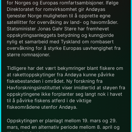
for Norges og Europas romfartsambisjoner. Ifølge
Direktoratet for romvirksomhet gir Andøyas
tjenester Norge muligheten til å opprette egne
satellitter for overvåking av land- og havområder.
Statsminister Jonas Gahr Støre har fremhevet
oppskytingsanleggets betydning og kunngjorde
nylig et samarbeid med Tyskland om rombasert
overvåkning for å styrke Europas uavhengighet fra
større romnasjoner.
Tidligere har det vært bekymringer blant fiskere om
at rakettoppskytinger fra Andøya kunne påvirke
fiskebestanden i området. Ny forskning fra
Havforskningsinstituttet viser imidlertid at støyen fra
oppskytingene ikke forplanter seg langt nok i havet
til å påvirke fiskens atferd i de viktige
fiskeområdene utenfor Andøya.
Oppskytingen er planlagt mellom 19. mars og 29.
mars, med en alternativ periode mellom 8. april og