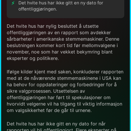
Det hvite hus har ikke gitt en ny dato for
offentliggjøringen.
Det hvite hus har nylig besluttet å utsette
offentliggjøringen av en rapport som avdekker
sårbarheter i amerikanske stemmemaskiner. Denne
beslutningen kommer kort tid før mellomvalgene i
november, noe som har vekket bekymring blant
eksperter og politikere.
Ifølge kilder kjent med saken, konkluderer rapporten
med at de nåværende stemmemaskinene i USA kan
ha behov for oppdateringer og forbedringer for å
sikre valgprosessen. Utsettelsen av
offentliggjøringen har ført til spekulasjoner om
hvorvidt velgerne vil ha tilgang til viktig informasjon
om valgsikkerhet før de går til urnene.
Det hvite hus har ikke gitt en ny dato for når
rapporten vil bli offentliggjort. Flere eksperter på