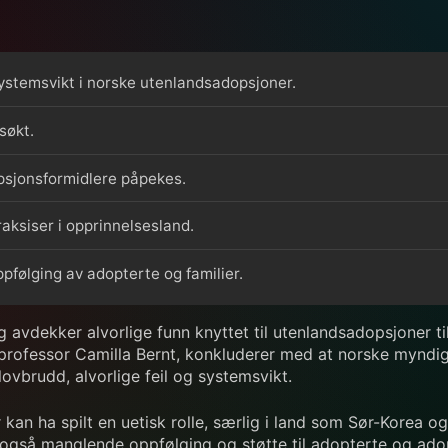
 systemsvikt i norske utenlandsadopsjoner.
søkt.
psjonsformidlere påpekes.
raksiser i opprinnelsesland.
pfølging av adopterte og familier.
g avdekker alvorlige funn knyttet til utenlandsadopsjoner t
professor Camilla Bernt, konkluderer med at norske myndigh
 lovbrudd, alvorlige feil og systemsvikt.
an ha spilt en uetisk rolle, særlig i land som Sør-Korea og
er også manglende oppfølging og støtte til adopterte og ad