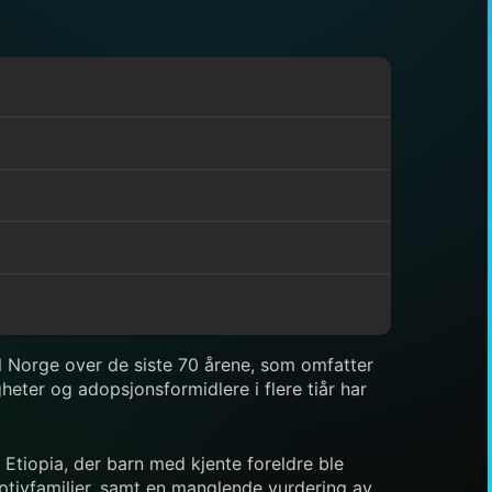
il Norge over de siste 70 årene, som omfatter
eter og adopsjonsformidlere i flere tiår har
 Etiopia, der barn med kjente foreldre ble
optivfamilier, samt en manglende vurdering av