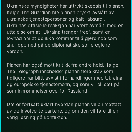
Ukrainske myndigheter har uttrykt skepsis til planen.
Ifølge The Guardian ble planen bryskt avslått av
ukrainske tjenestepersoner og kalt "absurd".
Ukrainas offisielle reaksjon har vært avmålt, med en
uttalelse om at "Ukraina trenger fred", samt en
lovnad om at de ikke kommer til å gjøre noe som
snur opp ned på de diplomatiske spillereglene i
verden.
Planen har også møtt kritikk fra andre hold. Ifølge
The Telegraph inneholder planen flere krav som
tidligere har blitt avvist i forhandlinger med Ukraina
og europeiske tjenestemenn, og som vil bli sett på
som innrømmelser overfor Russland.
Det er fortsatt uklart hvordan planen vil bli mottatt
av de involverte partene, og om den vil føre til en
varig løsning på konflikten.