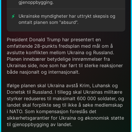
gjenoppbygging.
Ukrainske myndigheter har uttrykt skepsis og
omtalt planen som "absurd".
President Donald Trump har presentert en
omfattende 28-punkts fredsplan med mål om å
avslutte konflikten mellom Ukraina og Russland.
Planen innebærer betydelige innrømmelser fra
Ukrainas side, noe som har ført til sterke reaksjoner
både nasjonalt og internasjonalt.
Ifølge planen skal Ukraina avstå Krim, Luhansk og
Donetsk til Russland. I tillegg skal Ukrainas militære
styrker reduseres til maksimalt 600 000 soldater, og
landet skal forplikte seg til ikke å søke medlemskap
i NATO. Som kompensasjon foreslås det
sikkerhetsgarantier for Ukraina og økonomisk støtte
til gjenoppbygging av landet.