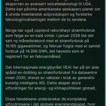
eksporten av avansert solcelleteknologi til USA.
Dette kan påvirke amerikanske selskapers planer om
å utvide innenlandsk solproduksjon og forsterke
teknologirivaliseringen mellom de to landene.
Norge har også opplevd rekordhøyt strømforbruk
som følge av en kald vinter. I januar 2026 ble det
satt ny månedsrekord med et strømforbruk på
16.195 gigawattimer, og februar fulgte med et samlet
forbruk på 14.306 GWh, det høyeste som er
registrert for en februarmåned.
Det internasjonale energibyrået (IEA) har på sin side
spådd en dobling av strømforbruket fra datasentre
innen 2030, drevet av veksten i bruk av generativ
kunstig intelligens (KI). Dette skaper store
utfordringer for energi- og klimapolitikken globalt.
Disse hendelsene understreker de komplekse
utfordringene i det globale energilandskapet, hvor