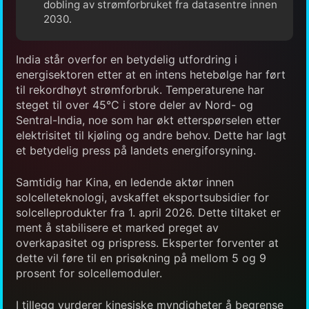
dobling av strømforbruket fra datasentre innen
2030.
India står overfor en betydelig utfordring i
energisektoren etter at en intens hetebølge har ført
til rekordhøyt strømforbruk. Temperaturene har
steget til over 45°C i store deler av Nord- og
Sentral-India, noe som har økt etterspørselen etter
elektrisitet til kjøling og andre behov. Dette har lagt
et betydelig press på landets energiforsyning.
Samtidig har Kina, en ledende aktør innen
solcelleteknologi, avskaffet eksportsubsidier for
solcelleprodukter fra 1. april 2026. Dette tiltaket er
ment å stabilisere et marked preget av
overkapasitet og prispress. Eksperter forventer at
dette vil føre til en prisøkning på mellom 5 og 9
prosent for solcellemoduler.
I tillegg vurderer kinesiske myndigheter å begrense