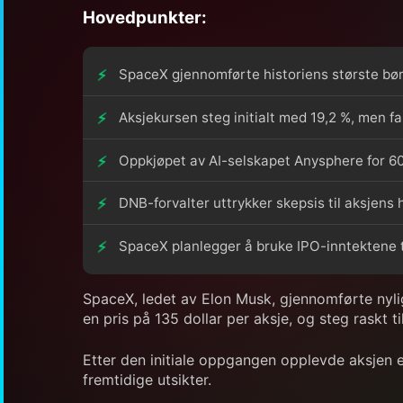
Hovedpunkter:
SpaceX gjennomførte historiens største børs
Aksjekursen steg initialt med 19,2 %, men f
Oppkjøpet av AI-selskapet Anysphere for 60 m
DNB-forvalter uttrykker skepsis til aksjens h
SpaceX planlegger å bruke IPO-inntektene til
SpaceX, ledet av Elon Musk, gjennomførte nylig 
en pris på 135 dollar per aksje, og steg raskt t
Etter den initiale oppgangen opplevde aksjen 
fremtidige utsikter.