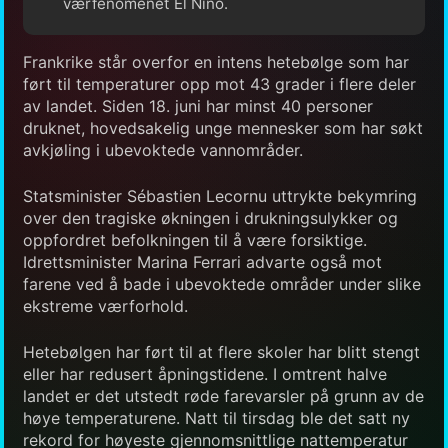
værfenomenet El Niño.
Frankrike står overfor en intens hetebølge som har
ført til temperaturer opp mot 43 grader i flere deler
av landet. Siden 18. juni har minst 40 personer
druknet, hovedsakelig unge mennesker som har søkt
avkjøling i ubevoktede vannområder.
Statsminister Sébastien Lecornu uttrykte bekymring
over den tragiske økningen i drukningsulykker og
oppfordret befolkningen til å være forsiktige.
Idrettsminister Marina Ferrari advarte også mot
farene ved å bade i ubevoktede områder under slike
ekstreme værforhold.
Hetebølgen har ført til at flere skoler har blitt stengt
eller har redusert åpningstidene. I omtrent halve
landet er det utstedt røde farevarsler på grunn av de
høye temperaturene. Natt til tirsdag ble det satt ny
rekord for høyeste gjennomsnittlige nattemperatur