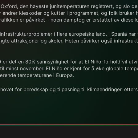
i Oxford, den høyeste junitemperaturen registrert, og slo d
rer endrer kleskoder og kutter i programmet, og folk bruker
trafikken er påvirket – noen damptog er erstattet av diesell
 infrastrukturproblemer i flere europeiske land. I Spania h
tengte attraksjoner og skoler. Heten påvirker også infrastru
r det en 80% sannsynlighet for at El Niño-forhold vil utvi
e til minst november. El Niño er kjent for å øke globale te
ærende temperaturene i Europa.
vet for beredskap og tilpasning til klimaendringer, etters