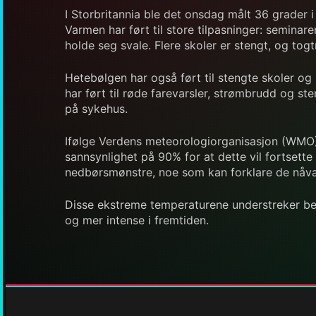
I Storbritannia ble det onsdag målt 36 grader 
Varmen har ført til store tilpasninger: semina
holde seg svale. Flere skoler er stengt, og tog
Hetebølgen har også ført til stengte skoler og
har ført til røde farevarsler, strømbrudd og s
på sykehus.
Ifølge Verdens meteorologiorganisasjon (WMO) e
sannsynlighet på 90% for at dette vil fortsett
nedbørsmønstre, noe som kan forklare de nåv
Disse ekstreme temperaturene understreker beho
og mer intense i fremtiden.