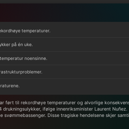
ekordhøye temperaturer.
ykker på én uke.
nitemperatur noensinne.
frastrukturproblemer.
eraturene.
r ført til rekordhøye temperaturer og alvorlige konsekvense
4 drukningsulykker, ifølge innenriksminister Laurent Nuñez. 
vate svømmebassenger. Disse tragiske hendelsene skjer sam