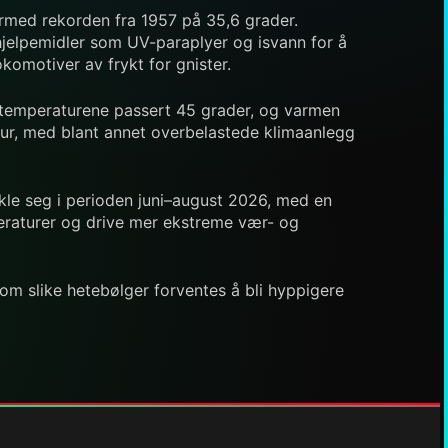
ermed rekorden fra 1957 på 35,6 grader.
 hjelpemidler som UV-paraplyer og isvann for å
okomotiver av frykt for gnister.
ar temperaturene passert 45 grader, og varmen
ktur, med blant annet overbelastede klimaanlegg
kle seg i perioden juni–august 2026, med en
mperaturer og drive mer ekstreme vær- og
om slike hetebølger forventes å bli hyppigere