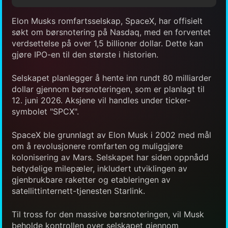
Elon Musks romfartsselskap, SpaceX, har offisielt
søkt om børsnotering på Nasdaq, med en forventet
verdsettelse på over 1,5 billioner dollar. Dette kan
gjøre IPO-en til den største i historien.
Selskapet planlegger å hente inn rundt 80 milliarder
dollar gjennom børsnoteringen, som er planlagt til
12. juni 2026. Aksjene vil handles under ticker-
symbolet "SPCX".
SpaceX ble grunnlagt av Elon Musk i 2002 med mål
om å revolusjonere romfarten og muliggjøre
kolonisering av Mars. Selskapet har siden oppnådd
betydelige milepæler, inkludert utviklingen av
gjenbrukbare raketter og etableringen av
satellittinternett-tjenesten Starlink.
Til tross for den massive børsnoteringen, vil Musk
beholde kontrollen over selskapet gjennom