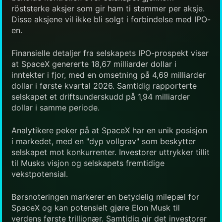
röststerke aksjer som gir ham ti stemmer per aksje.
Disse aksjene vil ikke bli solgt i forbindelse med IPO-
en.
Finansielle detaljer fra selskapets IPO-prospekt viser
at SpaceX genererte 18,67 milliarder dollar i
inntekter i fjor, med en omsetning på 4,69 milliarder
dollar i første kvartal 2026. Samtidig rapporterte
selskapet et driftsunderskudd på 1,94 milliarder
dollar i samme periode.
Analytikere peker på at SpaceX har en unik posisjon
i markedet, med en "dyp vollgrav" som beskytter
selskapet mot konkurrenter. Investorer uttrykker tillit
til Musks visjon og selskapets fremtidige
vekstpotensial.
Børsnoteringen markerer en betydelig milepæl for
SpaceX og kan potensielt gjøre Elon Musk til
verdens første trillionær. Samtidig gir det investorer