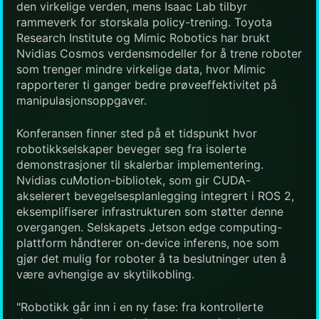
den virkelige verden, mens Isaac Lab tilbyr
rammeverk for storskala policy-trening. Toyota
Research Institute og Mimic Robotics har brukt
Nvidias Cosmos verdensmodeller for å trene roboter
som trenger mindre virkelige data, hvor Mimic
rapporterer ti ganger bedre prøveeffektivitet på
manipulasjonsoppgaver.
Konferansen finner sted på et tidspunkt hvor
robotikkselskaper beveger seg fra isolerte
demonstrasjoner til skalerbar implementering.
Nvidias cuMotion-bibliotek, som gir CUDA-
akselerert bevegelsesplanlegging integrert i ROS 2,
eksemplifiserer infrastrukturen som støtter denne
overgangen. Selskapets Jetson edge computing-
plattform håndterer on-device inferens, noe som
gjør det mulig for roboter å ta beslutninger uten å
være avhengige av skytilkobling.
"Robotikk går inn i en ny fase: fra kontrollerte