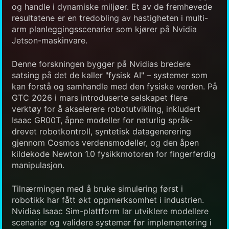
og handle i dynamiske miljøer. Et av de fremhevede
resultatene er en tredobling av hastigheten i multi-
arm planleggingsscenarier som kjører på Nvidia
Jetson-maskinvare.
Denne forskningen bygger på Nvidias bredere
satsing på det de kaller "fysisk AI" – systemer som
kan forstå og samhandle med den fysiske verden. På
GTC 2026 i mars introduserte selskapet flere
verktøy for å akselerere robotutvikling, inkludert
Isaac GR00T, åpne modeller for naturlig språk-
drevet robotkontroll, syntetisk datagenerering
gjennom Cosmos verdensmodeller, og den åpen
kildekode Newton 1.0 fysikkmotoren for fingerferdig
manipulasjon.
Tilnærmingen med å bruke simulering først i
robotikk har fått økt oppmerksomhet i industrien.
Nvidias Isaac Sim-plattform lar utviklere modellere
scenarier og validere systemer før implementering i