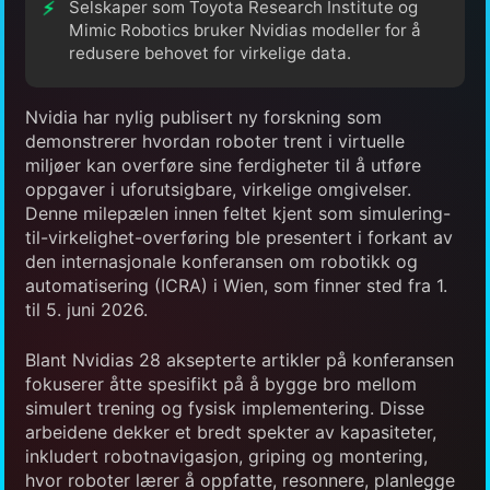
Selskaper som Toyota Research Institute og
Mimic Robotics bruker Nvidias modeller for å
redusere behovet for virkelige data.
Nvidia har nylig publisert ny forskning som
demonstrerer hvordan roboter trent i virtuelle
miljøer kan overføre sine ferdigheter til å utføre
oppgaver i uforutsigbare, virkelige omgivelser.
Denne milepælen innen feltet kjent som simulering-
til-virkelighet-overføring ble presentert i forkant av
den internasjonale konferansen om robotikk og
automatisering (ICRA) i Wien, som finner sted fra 1.
til 5. juni 2026.
Blant Nvidias 28 aksepterte artikler på konferansen
fokuserer åtte spesifikt på å bygge bro mellom
simulert trening og fysisk implementering. Disse
arbeidene dekker et bredt spekter av kapasiteter,
inkludert robotnavigasjon, griping og montering,
hvor roboter lærer å oppfatte, resonnere, planlegge