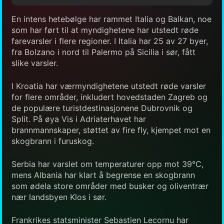
En intens hetebølge har rammet Italia og Balkan, noe
som har ført til at myndighetene har utstedt røde
farevarsler i flere regioner. I Italia har 25 av 27 byer,
fra Bolzano i nord til Palermo på Sicilia i sør, fått
slike varsler.
I Kroatia har værmyndighetene utstedt røde varsler
for flere områder, inkludert hovedstaden Zagreb og
de populære turistdestinasjonene Dubrovnik og
Split. På øya Vis i Adriaterhavet har
brannmannskaper, støttet av fire fly, kjempet mot en
skogbrann i furuskog.
Serbia har varslet om temperaturer opp mot 39°C,
mens Albania har klart å begrense en skogbrann
som ødela store områder med busker og oliventrær
nær landsbyen Klos i sør.
Frankrikes statsminister Sebastien Lecornu har