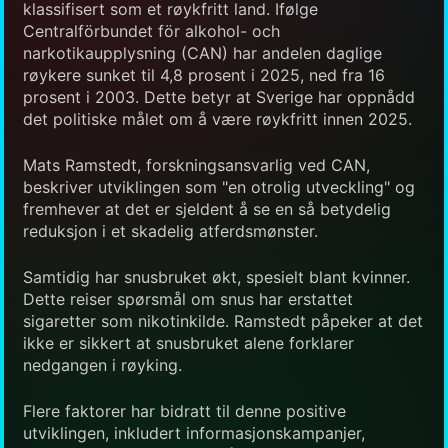
klassifisert som et røykfritt land. Ifølge
Centralförbundet för alkohol- och
narkotikaupplysning (CAN) har andelen daglige
røykere sunket til 4,8 prosent i 2025, ned fra 16
prosent i 2003. Dette betyr at Sverige har oppnådd
det politiske målet om å være røykfritt innen 2025.
Mats Ramstedt, forskningsansvarlig ved CAN,
beskriver utviklingen som "en otrolig utveckling" og
fremhever at det er sjeldent å se en så betydelig
reduksjon i et skadelig atferdsmønster.
Samtidig har snusbruket økt, spesielt blant kvinner.
Dette reiser spørsmål om snus har erstattet
sigaretter som nikotinkilde. Ramstedt påpeker at det
ikke er sikkert at snusbruket alene forklarer
nedgangen i røyking.
Flere faktorer har bidratt til denne positive
utviklingen, inkludert informasjonskampanjer,