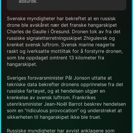
absurde.
Svenske myndigheter har bekreftet at en russisk
drone ble avskåret nær det franske hangarskipet
Charles de Gaulle i Öresund. Dronen tok av fra det
russiske signaletterretningsskipet Zhigulevsk og
krenket svensk luftrom. Svensk marine reagerte
raskt og iverksatte mottiltak for å forstyrre dronen,
som ble oppdaget omtrent 13 kilometer fra
hangarskipet.
Sveriges forsvarsminister Pål Jonson uttalte at
tekniske data bekrefter dronens opprinnelse fra det
russiske fartøyet, og at hendelsen utgjør en
krenkelse av svensk luftrom. Frankrikes
utenriksminister Jean-Noël Barrot beskrev hendelsen
som en "ridiculous provocation" og understreket at
sikkerheten til hangarskipet ikke ble truet.
Russiske myndigheter har avvist anklagene som