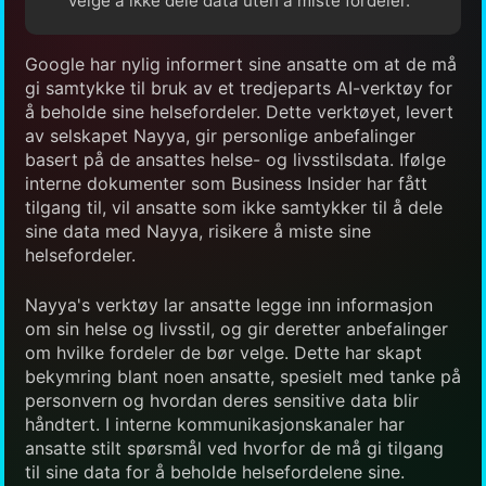
velge å ikke dele data uten å miste fordeler.
Google har nylig informert sine ansatte om at de må
gi samtykke til bruk av et tredjeparts AI-verktøy for
å beholde sine helsefordeler. Dette verktøyet, levert
av selskapet Nayya, gir personlige anbefalinger
basert på de ansattes helse- og livsstilsdata. Ifølge
interne dokumenter som Business Insider har fått
tilgang til, vil ansatte som ikke samtykker til å dele
sine data med Nayya, risikere å miste sine
helsefordeler.
Nayya's verktøy lar ansatte legge inn informasjon
om sin helse og livsstil, og gir deretter anbefalinger
om hvilke fordeler de bør velge. Dette har skapt
bekymring blant noen ansatte, spesielt med tanke på
personvern og hvordan deres sensitive data blir
håndtert. I interne kommunikasjonskanaler har
ansatte stilt spørsmål ved hvorfor de må gi tilgang
til sine data for å beholde helsefordelene sine.