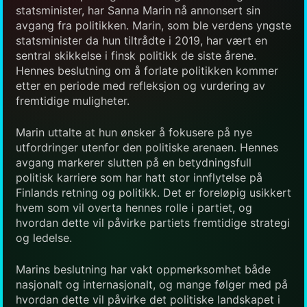
statsminister, har Sanna Marin nå annonsert sin
avgang fra politikken. Marin, som ble verdens yngste
statsminister da hun tiltrådte i 2019, har vært en
sentral skikkelse i finsk politikk de siste årene.
Hennes beslutning om å forlate politikken kommer
etter en periode med refleksjon og vurdering av
fremtidige muligheter.
Marin uttalte at hun ønsker å fokusere på nye
utfordringer utenfor den politiske arenaen. Hennes
avgang markerer slutten på en betydningsfull
politisk karriere som har hatt stor innflytelse på
Finlands retning og politikk. Det er foreløpig usikkert
hvem som vil overta hennes rolle i partiet, og
hvordan dette vil påvirke partiets fremtidige strategi
og ledelse.
Marins beslutning har vakt oppmerksomhet både
nasjonalt og internasjonalt, og mange følger med på
hvordan dette vil påvirke det politiske landskapet i