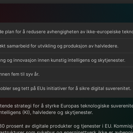
 plan for å redusere avhengigheten av ikke-europeiske tekno
 økt samarbeid for utvikling og produksjon av halvledere.
ning og innovasjon innen kunstig intelligens og skytjenester.
nen fem til syv år.
er seg tett på EUs initiativer for å sikre digital suverenitet.
ende strategi for å styrke Europas teknologiske suverenite
ntelligens (KI), halvledere og skytjenester.
 80 prosent av digitale produkter og tjenester i EU. Kommis
frastrukturer som sykehus og energinettverk ikke er avhengi