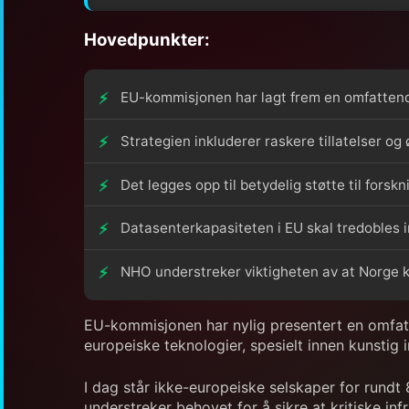
Hovedpunkter:
EU-kommisjonen har lagt frem en omfattende
Strategien inkluderer raskere tillatelser og
Det legges opp til betydelig støtte til forsk
Datasenterkapasiteten i EU skal tredobles in
NHO understreker viktigheten av at Norge kobl
EU-kommisjonen har nylig presentert en omfatt
europeiske teknologier, spesielt innen kunstig i
I dag står ikke-europeiske selskaper for rundt
understreker behovet for å sikre at kritiske in