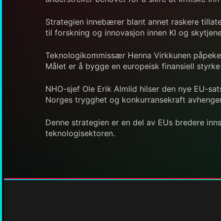
Strategien innebærer blant annet raskere tillat
til forskning og innovasjon innen KI og skytjen
Teknologikommissær Henna Virkkunen påpeker at
Målet er å bygge en europeisk finansiell styrke
NHO-sjef Ole Erik Almlid hilser den nye EU-sa
Norges trygghet og konkurransekraft avhenger av
Denne strategien er en del av EUs bredere inns
teknologisektoren.