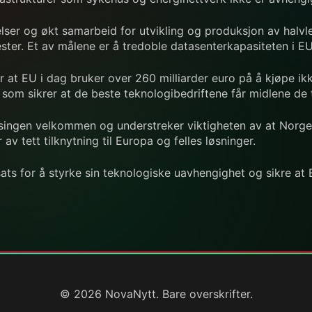
elser og økt samarbeid for utvikling og produksjon av halvl
ester. Et av målene er å tredoble datasenterkapasiteten i EU 
 EU i dag bruker over 260 milliarder euro på å kjøpe ikke
 som sikrer at de beste teknologibedriftene får midlene de 
tsingen velkommen og understreker viktigheten av at Norge
 tett tilknytning til Europa og felles løsninger.
ats for å styrke sin teknologiske uavhengighet og sikre at 
© 2026 NovaNytt. Bare overskrifter.