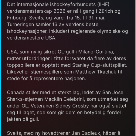
Det internasjonale ishockeyforbundets (IIHF)
verdensmesterskap 2026 er nå i gang i Zürich og
Fribourg, Sveits, og varer fra 15. til 31. mai.
Turneringen samler 16 av verdens beste
ishockeynasjoner, inkludert regjerende olympiske og
verdensmestere USA.
USA, som nylig sikret OL-gull i Milano-Cortina,
møter utfordringer i tittelforsvaret da flere av deres
toppspillere er opptatt med Stanley Cup-sluttspillet.
Likevel er stjernespillere som Matthew Tkachuk til
stede for å representere nasjonen.
Canada stiller med et sterkt lag, ledet av San Jose
Sharks-stjernen Macklin Celebrini, som utmerket seg
under OL. Veteranen Sidney Crosby har også sluttet
seg til laget, noe som gir dem en betydelig fordel i
jakten på gull.
Sveits, med ny hovedtrener Jan Cadieux, håper å