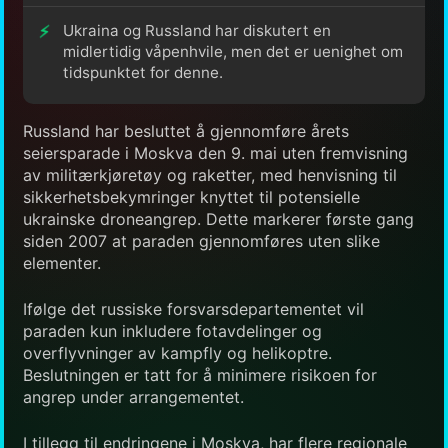
Ukraina og Russland har diskutert en
midlertidig våpenhvile, men det er uenighet om
tidspunktet for denne.
Russland har besluttet å gjennomføre årets
seiersparade i Moskva den 9. mai uten fremvisning
av militærkjøretøy og raketter, med henvisning til
sikkerhetsbekymringer knyttet til potensielle
ukrainske droneangrep. Dette markerer første gang
siden 2007 at paraden gjennomføres uten slike
elementer.
Ifølge det russiske forsvarsdepartementet vil
paraden kun inkludere fotavdelinger og
overflyvninger av kampfly og helikoptre.
Beslutningen er tatt for å minimere risikoen for
angrep under arrangementet.
I tillegg til endringene i Moskva, har flere regionale